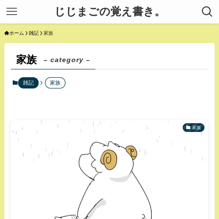
じじまごの覚え書き。
ホーム
雑記
家族
家族
– category –
雑記
家族
家族