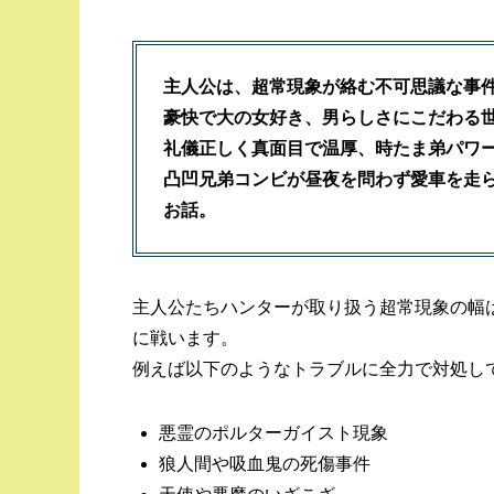
主人公
は
、
超常現象
が絡む
不可思議な事
豪快で大の女好き、男らしさにこだわる
礼儀正しく真面目で温厚、時たま弟パワ
凸凹兄弟コンビが昼夜を問わず愛車を走
お話。
主人公たちハンターが取り扱う超常現象の幅
に戦います。
例えば以下のようなトラブルに全力で対処し
悪霊のポルターガイスト現象
狼人間や吸血鬼の死傷事件