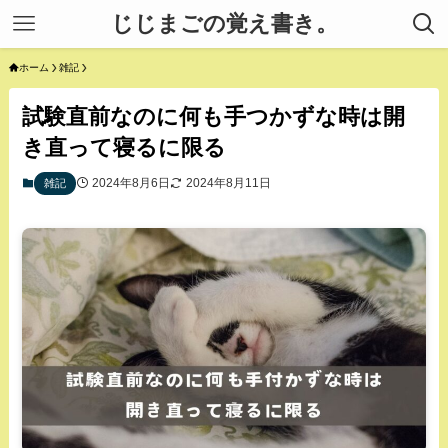
じじまごの覚え書き。
ホーム
雑記
試験直前なのに何も手つかずな時は開
き直って寝るに限る
2024年8月6日
2024年8月11日
雑記